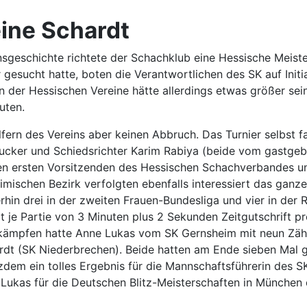
ine Schardt
nsgeschichte richtete der Schachklub eine Hessische Meist
gesucht hatte, boten die Verantwortlichen des SK auf Init
 der Hessischen Vereine hätte allerdings etwas größer sei
euten.
ern des Vereins aber keinen Abbruch. Das Turnier selbst fa
rucker und Schiedsrichter Karim Rabiya (beide vom gastgeb
 ersten Vorsitzenden des Hessischen Schachverbandes und 
ischen Bezirk verfolgten ebenfalls interessiert das ganze
hin drei in der zweiten Frauen-Bundesliga und vier in der 
 je Partie von 3 Minuten plus 2 Sekunden Zeitgutschrift p
kämpfen hatte Anne Lukas vom SK Gernsheim mit neun Zähl
hardt (SK Niederbrechen). Beide hatten am Ende sieben Mal 
em ein tolles Ergebnis für die Mannschaftsführerin des SK
Lukas für die Deutschen Blitz-Meisterschaften in München qu