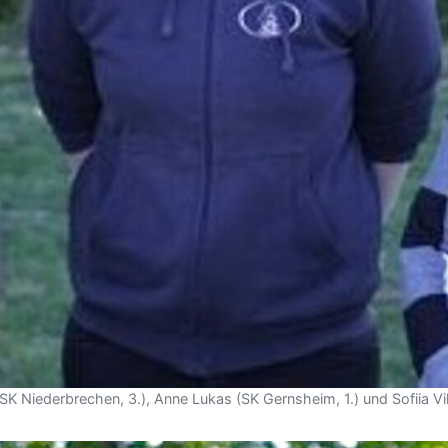
(SK Niederbrechen, 3.), Anne Lukas (SK Gernsheim, 1.) und Sofiia V