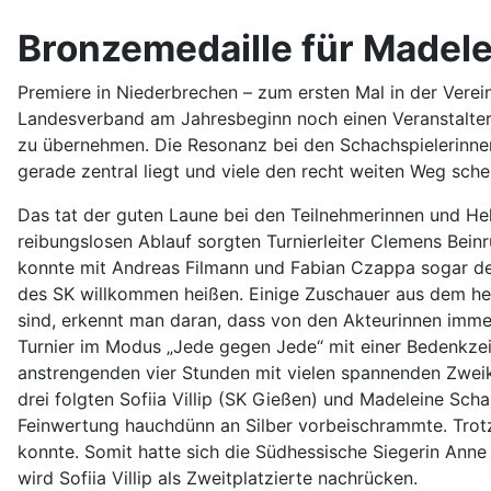
Bronzemedaille für Madele
Premiere in Niederbrechen – zum ersten Mal in der Verei
Landesverband am Jahresbeginn noch einen Veranstalter 
zu übernehmen. Die Resonanz bei den Schachspielerinnen
gerade zentral liegt und viele den recht weiten Weg sch
Das tat der guten Laune bei den Teilnehmerinnen und Helf
reibungslosen Ablauf sorgten Turnierleiter Clemens Bein
konnte mit Andreas Filmann und Fabian Czappa sogar den
des SK willkommen heißen. Einige Zuschauer aus dem heim
sind, erkennt man daran, dass von den Akteurinnen immer
Turnier im Modus „Jede gegen Jede“ mit einer Bedenkzeit
anstrengenden vier Stunden mit vielen spannenden Zwei
drei folgten Sofiia Villip (SK Gießen) und Madeleine Sc
Feinwertung hauchdünn an Silber vorbeischrammte. Trotzd
konnte. Somit hatte sich die Südhessische Siegerin Anne 
wird Sofiia Villip als Zweitplatzierte nachrücken.