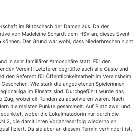
erschaft im Blitzschach der Damen aus. Da der
iative von Madeleine Schardt dem HSV an, dieses Event
n können. Der Grund war wohl, dass Niederbrechen nicht
nd in sehr familiärer Atmosphäre statt. Für den
enden Verein). Letzterer begrüßte auch alle Gäste und
den Referent für Öffentlichkeitsarbeit im Vereinsheim
 Geschehen. Wie stark die angetretenen Spielerinnen
Regionalliga im Einsatz sind. Durchgeführt wurde das
ro Zug, wobei elf Runden zu absolvieren waren. Nach
ern die meisten Punkte gesammelt. Auf Platz zwei und
gepunktet, wobei die Lokalmatadorin nur durch die
N 2, die damit ihren Vorjahreserfolg wiederholen
alifiziert. Da sie aber an diesem Termin verhindert ist,