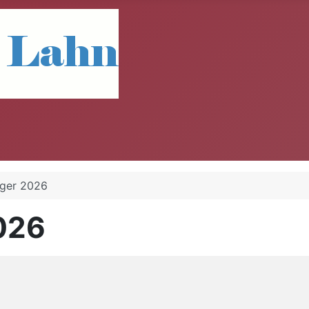
nger 2026
026