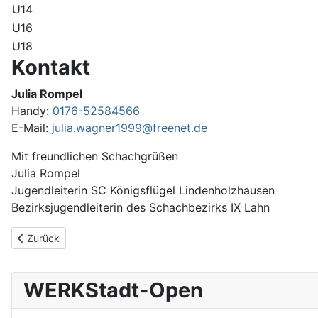
U14
U16
U18
Kontakt
Julia Rompel
Handy:
0176-52584566
E-Mail:
julia.wagner1999@freenet.de
Mit freundlichen Schachgrüßen
Julia Rompel
Jugendleiterin SC Königsflügel Lindenholzhausen
Bezirksjugendleiterin des Schachbezirks IX Lahn
Vorheriger Beitrag: Bericht Bezirkskongress 2026
Zurück
WERKStadt-Open