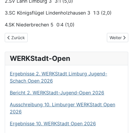
2.SV Lahn Limburg 3 3:1 (5,0)
3.SC Königsflügel Lindenholzhausen 3 1:3 (2,0)
4.SK Niederbrechen 5 0:4 (1,0)
Vorheriger Beitrag: Bericht Marburger Schachtage
Nächster Be
Zurück
Weiter
WERKStadt-Open
Ergebnisse 2. WERKStadt Limburg Jugend-
Schach Open 2026
Bericht 2. WERKStadt-Jugend-Open 2026
Ausschreibung 10. Limburger WERKStadt Open
2026
Ergebnisse 10. WERKStadt Open 2026