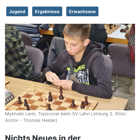
Jugend
Ergebnisse
Erwachsene
Mykhailo Larin, Topscorer beim SV Lahn Limburg 3. (Foto:
Archiv - Thomas Heider)
Nichts Neues in der