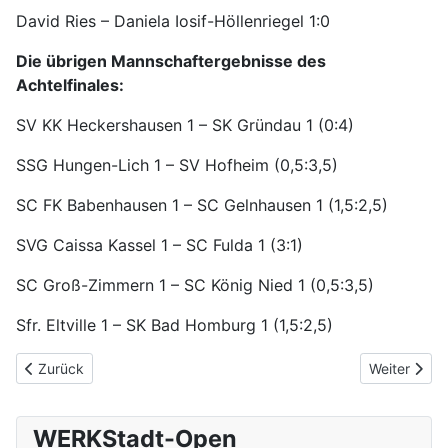
David Ries – Daniela Iosif-Höllenriegel 1:0
Die übrigen Mannschaftergebnisse des
Achtelfinales:
SV KK Heckershausen 1 – SK Gründau 1 (0:4)
SSG Hungen-Lich 1 – SV Hofheim (0,5:3,5)
SC FK Babenhausen 1 – SC Gelnhausen 1 (1,5:2,5)
SVG Caissa Kassel 1 – SC Fulda 1 (3:1)
SC Groß-Zimmern 1 – SC König Nied 1 (0,5:3,5)
Sfr. Eltville 1 – SK Bad Homburg 1 (1,5:2,5)
Vorheriger Beitrag: Ausschreibung Neue Saison 2025/2026 im Be
Nächster Be
Zurück
Weiter
WERKStadt-Open