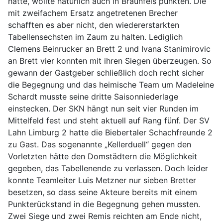
hatte, wollte natürlich auch in Braunfels punkten. Die
mit zweifachem Ersatz angetretenen Brecher
schafften es aber nicht, den wiedererstarkten
Tabellensechsten im Zaum zu halten. Lediglich
Clemens Beinrucker an Brett 2 und Ivana Stanimirovic
an Brett vier konnten mit ihren Siegen überzeugen. So
gewann der Gastgeber schließlich doch recht sicher
die Begegnung und das heimische Team um Madeleine
Schardt musste seine dritte Saisonniederlage
einstecken. Der SKN hängt nun seit vier Runden im
Mittelfeld fest und steht aktuell auf Rang fünf. Der SV
Lahn Limburg 2 hatte die Biebertaler Schachfreunde 2
zu Gast. Das sogenannte „Kellerduell“ gegen den
Vorletzten hätte den Domstädtern die Möglichkeit
gegeben, das Tabellenende zu verlassen. Doch leider
konnte Teamleiter Luis Metzner nur sieben Bretter
besetzen, so dass seine Akteure bereits mit einem
Punkterückstand in die Begegnung gehen mussten.
Zwei Siege und zwei Remis reichten am Ende nicht,